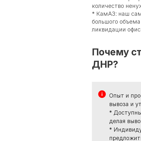
количество нену
* КамАЗ: наш са
большого объема
ликвидации офис
Почему ст
ДНР?
Опыт и про
вывоза и у
* Доступны
делая выво
* Индивиду
предложить