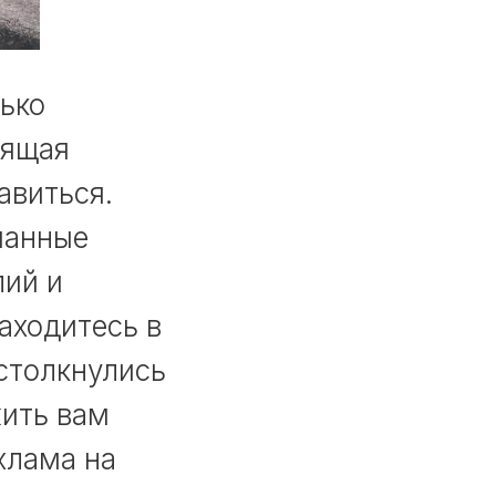
лько
оящая
авиться.
манные
лий и
аходитесь в
столкнулись
жить вам
хлама на