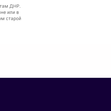
там ДНР.
ине или в
ом старой