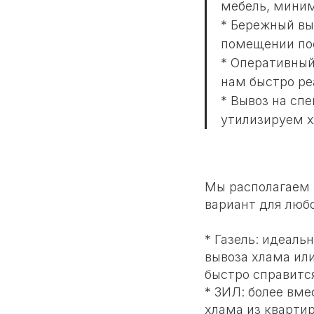
мебель, миним
* Бережный вы
помещении пос
* Оперативный
нам быстро ре
* Вывоз на сп
утилизируем х
Мы располагаем 
вариант для люб
* Газель: идеаль
вывоза хлама ил
быстро справится
* ЗИЛ: более вме
хлама из кварти