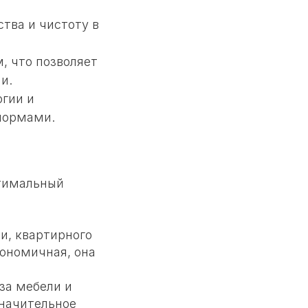
тва и чистоту в
, что позволяет
и.
огии и
нормами.
птимальный
и, квартирного
кономичная, она
за мебели и
значительное