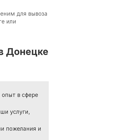
меним для вывоза
те или
 в Донецке
 опыт в сфере
ши услуги,
ши пожелания и