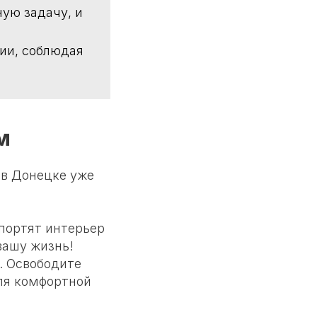
ную задачу, и
ции, соблюдая
м
 в Донецке уже
портят интерьер
вашу жизнь!
. Освободите
для комфортной