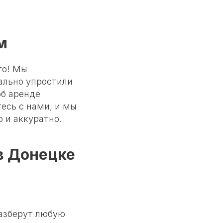
м
то! Мы
ально упростили
об аренде
есь с нами, и мы
 и аккуратно.
в Донецке
азберут любую